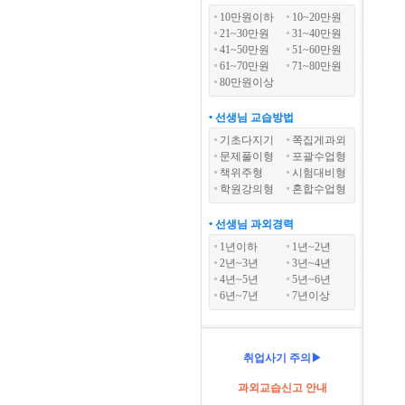
10만원이하
10~20만원
21~30만원
31~40만원
41~50만원
51~60만원
61~70만원
71~80만원
80만원이상
• 선생님 교습방법
기초다지기
쪽집게과외
문제풀이형
포괄수업형
책위주형
시험대비형
학원강의형
혼합수업형
• 선생님 과외경력
1년이하
1년~2년
2년~3년
3년~4년
4년~5년
5년~6년
6년~7년
7년이상
취업사기 주의▶
과외교습신고 안내