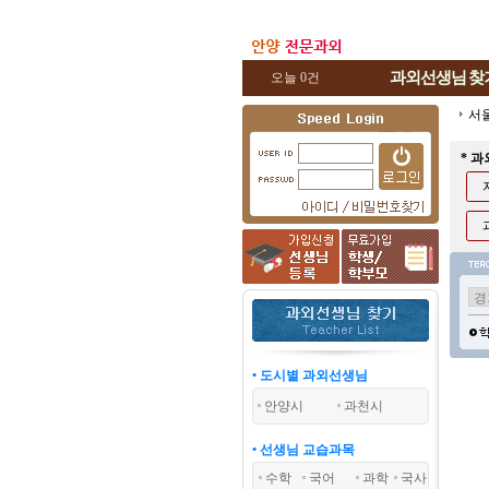
과외선생님
찾
오늘 0건
서
* 
• 도시별 과외선생님
안양시
과천시
• 선생님 교습과목
수학
국어
과학
국사