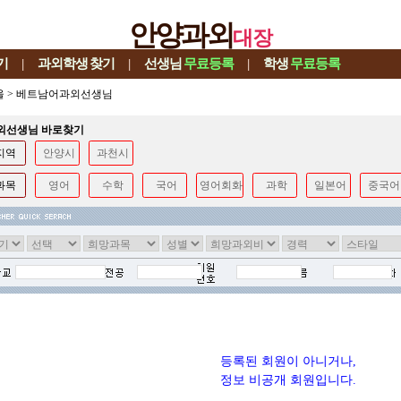
안양과외
대장
기
|
과외학생
찾기
|
선생님
무료등록
|
학생
무료등록
울
>
베트남어과외선생님
과외선생님 바로찾기
지역
안양시
과천시
과목
영어
수학
국어
영어회화
과학
일본어
중국어
등록된 회원이 아니거나,
정보 비공개 회원입니다.