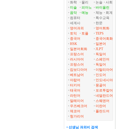
화학
물리
논술
사회
미술
피아노
바이올린
음악
예능
체능
회계
컴퓨터
특수교육
세계사
한문
영어과외
영어회화
토익
토플
TEPS
중국어
중국어회화
HSK
일본어
일본어회화
JLPT
프랑스어
독일어
러시아어
스페인어
프랑스어
독일어
캄보디아어
이탈리아어
베트남어
인도어
아랍어
인도네시아
터키어
몽골어
태국어
포르투칼어
라틴어
네덜란드어
말레이어
스웨덴어
우즈베크어
이란어
체코어
폴란드어
헝가리어
• 선생님 과외비 검색