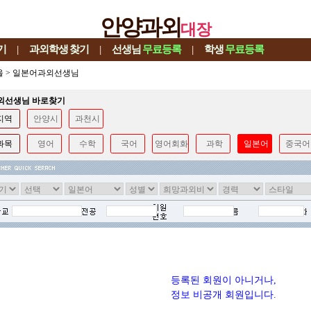
안양과외
대장
기
|
과외학생
찾기
|
선생님
무료등록
|
학생
무료등록
울
>
일본어과외선생님
과외선생님 바로찾기
지역
안양시
과천시
과목
영어
수학
국어
영어회화
과학
일본어
중국어
등록된 회원이 아니거나,
정보 비공개 회원입니다.