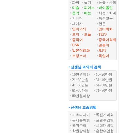
화학
물리
논술
사회
미술
피아노
바이올린
음악
예능
체능
회계
컴퓨터
특수교육
세계사
한문
영어과외
영어회화
토익
토플
TEPS
중국어
중국어회화
HSK
일본어
일본어회화
JLPT
프랑스어
독일어
• 선생님 과외비 검색
10만원이하
10~20만원
21~30만원
31~40만원
41~50만원
51~60만원
61~70만원
71~80만원
80만원이상
• 선생님 교습방법
기초다지기
쪽집게과외
문제풀이형
포괄수업형
책위주형
시험대비형
학원강의형
혼합수업형