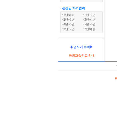
• 선생님 과외경력
1년이하
1년~2년
2년~3년
3년~4년
4년~5년
5년~6년
6년~7년
7년이상
취업사기 주의▶
과외교습신고 안내