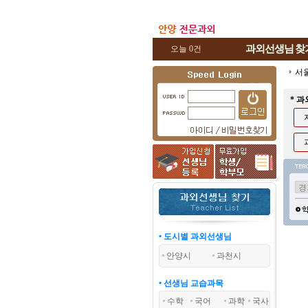
과외선생님
찾
오늘 0건
서
* 
• 도시별 과외선생님
안양시
과천시
• 선생님 교습과목
수학
국어
과학
국사