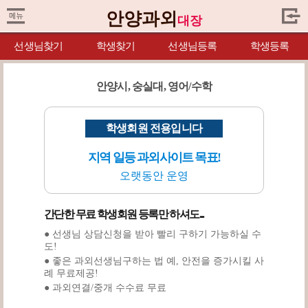
안양과외
대장
선생님찾기
학생찾기
선생님등록
학생등록
안양시, 숭실대, 영어/수학
학생회원 전용입니다
지역 일등 과외사이트 목표!
오랫동안 운영
간단한 무료 학생회원 등록만 하셔도...
● 선생님 상담신청을 받아 빨리 구하기 가능하실 수
도!
● 좋은 과외선생님구하는 법 예, 안전을 증가시킬 사
례 무료제공!
● 과외연결/중개 수수료 무료